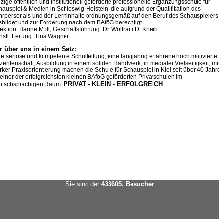
zige öffentlich und institutionell geförderte professionelle Ergänzungsschule für
hauspiel & Medien in Schleswig-Holstein, die aufgrund der Qualifikation des
hrpersonals und der Lerninhalte ordnungsgemäß auf den Beruf des Schauspielers
sbildet und zur Förderung nach dem BAföG berechtigt.
rektion: Hanne Moll, Geschäftsführung: Dr. Wolfram D. Kneib
nstl. Leitung: Tina Wagner
r über uns in einem Satz:
ne seriöse und kompetente Schulleitung, eine langjährig erfahrene hoch motivierte
zentenschaft, Ausbildung in einem soliden Handwerk, in medialer Vielseitigkeit, mi
arker Praxisorientierung machen die Schule für Schauspiel in Kiel seit über 40 Jahr
 einer der erfolgreichsten kleinen BAföG geförderten Privatschulen im
PRIVAT - KLEIN - ERFOLGREICH
utschsprachigen Raum.
Sie sind der
433605. Besucher