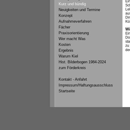
Ein
Kurz und bündig
Sc
Le
Neuigkeiten und Termine
au
Konzept
Di
Aufnahmeverfahren
Kü
Fächer
Wi
Praxisorientierung
Ei
Do
Wer macht Was
st
Kosten
zu
de
Ergebnis
Warum Kiel
Hist. Bilderbogen 1984-2024
zum Förderkreis
Kontakt - Anfahrt
Impressum/Haftungsausschluss
Startseite