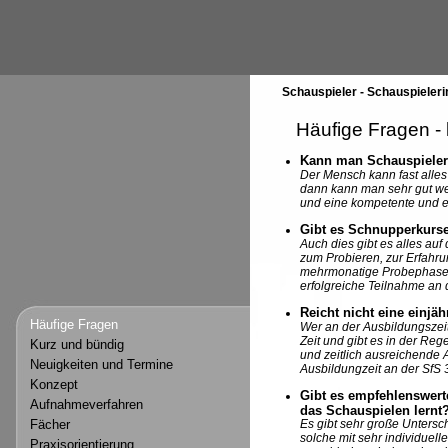
Schauspieler - Schauspieleri
Häufige Fragen -
Kann man Schauspieler
Der Mensch kann fast alle
dann kann man sehr gut wer
und eine kompetente und er
Gibt es Schnupperkurse
Auch dies gibt es alles auf 
zum Probieren, zur Erfahru
mehrmonatige Probephase in
erfolgreiche Teilnahme an 
Reicht nicht eine einj
Häufige Fragen
Wer an der Ausbildungszeit
Zeit und gibt es in der Reg
Kurz und bündig
und zeitlich ausreichende 
Neuigkeiten und Termine
Ausbildungzeit an der SfS 
Konzept
Gibt es empfehlenswert
Aufnahmeverfahren
das Schauspielen lernt
Fächer
Es gibt sehr große Untersc
solche mit sehr individuel
Praxisorientierung