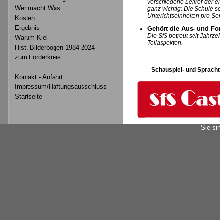
verschiedene Lehrer der ei
Wer macht Was
ganz wichtig: Die Schule s
Unterichtseinheiten pro Se
Kosten
Ergebnis
Gehört die Aus- und Fo
Die SfS betreut seit Jahrze
Warum Kiel
Teilaspekten.
Hist. Bilderbogen 1984-2024
zum Förderkreis
Schauspiel- und Sprachtr
Kontakt - Anfahrt
Impressum/Haftungsausschluss
Startseite
Sie si