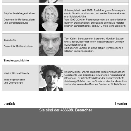
I
zurück
I
I
weiter
I
Sie sind der
433608. Besucher